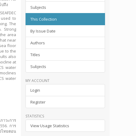
ไปถึง
Subjects
. SEAFDEC
 used to
This Collection
xing. The
. Strong
By Issue Date
the area
that near
Authors
sea floor
ue to the
Titles
ults also
ocline at
Subjects
CS water
rmoclines
CS water
MY ACCOUNT
Login
Register
STATISTICS
. สภาวะการ
556. การ
View Usage Statistics
าวไทยตอน