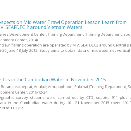
Aspects on Mid Water Trawl Operation Lesson Learn from
.V. SEAFDEC 2 around Vietnam Waters
heries Development Center, Training Department
(
Training Department, Sou
elopment Center
,
2014
)
 trawl fishing operation are operated by M.V. SEAFDEC2 around Central par
26 June-18 July 2012. Study aims to obtain data of midwater net vertical
istics in the Cambodian Water in November 2015
;
Buranapratheprat, Anukul
;
Arnupapboon, Sukchai
(
Training Department, 
elopment Center
,
2016-12-24
)
graphic survey stations were carried out by CTD, seabird 911 plus 
ru in the Cambodian water during 10 - 21 November 2015 cover 101.9
 N to 11.236o ...