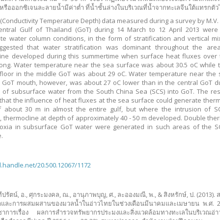
รือออกซิเจนละลายน้ำมีค่าต่ำ ที่น้ำชั้นล่างในบริเวณที่น้ำจากทะเลจีนใต้แทรกตัว
(Conductivity Temperature Depth) data measured during a survey by M.V
entral Gulf of Thailand (GoT) during 14 March to 12 April 2013 were
ate water column conditions, in the form of stratification and vertical mi
ggested that water stratification was dominant throughout the area
ine developed during this summertime when surface heat fluxes over 
ong. Water temperature near the sea surface was about 30.5 oC while 
floor in the middle GoT was about 29 oC. Water temperature near the 
 GoT mouth, however, was about 27 oC lower than in the central GoT d
n of subsurface water from the South China Sea (SCS) into GoT. The res
hat the influence of heat fluxes at the sea surface could generate therm
 about 30 m in almost the entire gulf, but where the intrusion of S
, thermocline at depth of approximately 40 - 50 m developed. Double the
oxia in subsurface GoT water were generated in such areas of the S
e.
dl.handle.net/20.500.12067/1172
ปรัตน์, อ., ศุกระมงคล, ณ., อานุภาพบุญ, ศ., ละอองมณี, พ., & สิงหรักษ์, ป. (2013)
น้ำและการผสมผสานของมวลน้ำในอ่าวไทยในช่วงเดือนมีนาคมและเมษายน พ.ศ. 2
ิชาการเรื่อง ผลการสำรวจทรัพยากรประมงและสิ่งแวดล้อมทางทะเลในบริเวณอ่