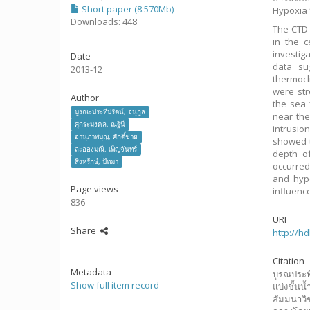
Short paper (8.570Mb)
Hypoxia ห
Downloads: 448
The CTD 
in the c
investig
Date
data su
2013-12
thermocl
were str
Author
the sea 
บูรณะประทีปรัตน์, อนุกูล
near the
ศุกระมงคล, ณฐินี
intrusio
อานุภาพบุญ, ศักดิ์ชาย
showed t
ละอองมณี, เพ็ญจันทร์
depth of
สิงหรักษ์, ปัทมา
occurred
and hyp
Page views
influenc
836
URI
Share
http://h
Citation
Metadata
บูรณประที
Show full item record
แบ่งชั้น
สัมมนาว