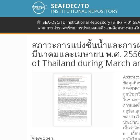
SEAFDEC/TD
INSTITUTIONAL REPOSITORY
SEAFDEC/TD Institutional Repository (STIR)
01 SEA
ผลการสำรวจทรัพยากรประมงและสิ่งแวดล้อมทางทะเลในบ
สภาวะการแบ่งชั้นน้ำและการ
มีนาคมและเมษายน พ.ศ. 2556
of Thailand during March an
Abstract
ข้อมูลที
SEAFDEC 
ถูกนำมาว
ในช่วงกา
การแบ่งชั
ฤดูร้อนอ
ของอ่าวไ
ประมาณ 2
เห็นว่าอ
m เกือบต
View/
Open
ฮาโลไคลน