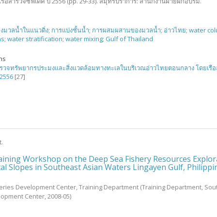
รือสำรวจซีฟเดค ปี 2556 (pp. 29-33). สมุทรปราการ: สำนักงานฝ่ายฝึกอบรม.
งมวลน้ำในแนวดิ่ง
;
การแบ่งชั้นน้ำ
;
การผสมผสานของมวลน้ำ
;
อ่าวไทย
;
water co
ns
;
water stratification
;
water mixing
;
Gulf of Thailand
ons
รวจทรัพยากรประมงและสิ่งแวดล้อมทางทะเลในบริเวณอ่าวไทยตอนกลาง โดยเรื
 2556
[27]
t.
raining Workshop on the Deep Sea Fishery Resources Explor
al Slopes in Southeast Asian Waters Lingayen Gulf, Philippi
heries Development Center, Training Department
(
Training Department, Sou
elopment Center
,
2008-05
)