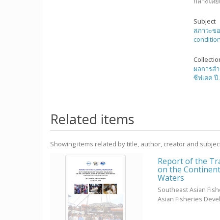
กลางโดยเ
Subject
สภาวะขอ
conditio
Collecti
ผลการสำ
ซีฟเดค ปี
Related items
Showing items related by title, author, creator and subjec
Report of the T
on the Continent
Waters
Southeast Asian Fis
Asian Fisheries Dev