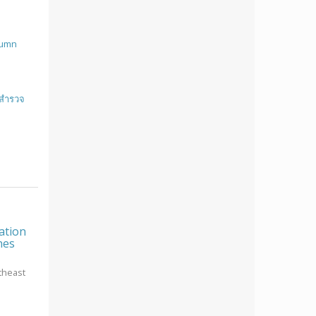
lumn
อสำรวจ
ation
nes
theast