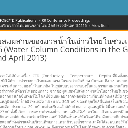
FDEC/TD Publications
09 Conference Proceedings
ริเวณอ่าวไทยตอนกลาง โดยเรือสำรวจซีฟเดค ปี 2556
View Item
ผสมผสานของมวลน้ำในอ่าวไทยในช่วงเ
 (Water Column Conditions in the G
d April 2013)
่ตรวจวัดได้ด้วยเครื่อง CTD (Conductivity – Temperature – Depth) ที่ติดตั้งบน
ซึ่งได้ทำการสำรวจอ่าวไทยตอนกลาง ในระหว่างวันที่ 14 มีนาคม ถึง 12 เมษายน
ิเคราะห์สภาวะของน้ำในแนวดิ่ง ในรูปแบบของการแบ่งชั้นและการผสมผสานกัน
รสำรวจพื้นที่อ่าวไทยตอนกลาง จากข้อมูลแสดงให้เห็นว่ามวลน้ำในอ่าวไทยในช่วงเ
้นจากการเกิดชั้นเทอร์โมไคลน์ซึ่งเป็นผลมาจากฟลักซ์ความร้อนที่ผิวทะเลที่มีค่าสู
ุณหภูมิของน้ำใกล้ผิวทะเลมีค่าประมาณ 30.5 oC ขณะที่อุณใกล้พื้นทะเลในบริเ
ทยมีค่าประมาณ 29 oC แต่ในบริเวณใกล้กับปากอ่าว อุณหภูมิใกล้พื้นทะเลกลับมี
7 oC ทั้งนี้เกิดจาการแทรกตัวของน้ำจากทะเลจีนใต้เข้ามาในอ่าวไทย ผลการศึก
ิทธิพลของฟลักซ์ความร้อนที่ผิวทะเลทำให้เกิดชั้นเทอร์โมไคลน์ที่ระดับความลึก
ลอดทั่วทั้งอ่าวแต่ในบริเวณที่พบการแทรกตัวของน้ำจากทะเลจีนใต้จะพบเทอร์โ
์ที่ความลึกประมาณ 40–50 m จึงปรากฏเทอร์โมไคลน์ที่สองระดับความลึกและ