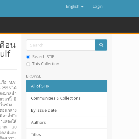
English
Login
ดือน
ulf
Search STIR
This Collection
BROWSE
เรือ M.V.
All of STIR
 2556 ได้
ของมวลน้ำ
Communities & Collections
วลานี้ มี
งในช่วง
วณตอนกลาง
By Issue Date
ค่าต่ำถึง
ษาแสดงให้
Authors
ประมาณ 30
มไคลน์และ
Titles
เกิดสภาวะ