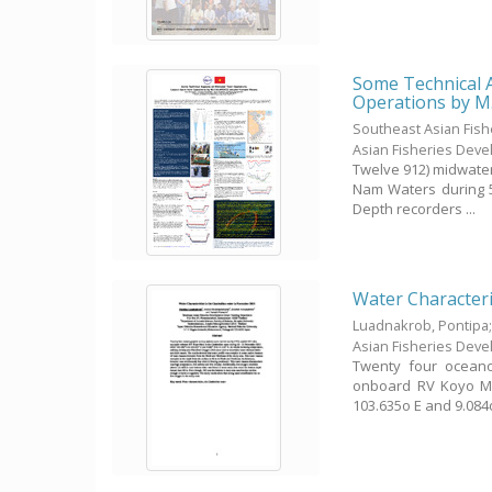
Some Technical 
Operations by M
Southeast Asian Fis
Asian Fisheries Dev
Twelve 912) midwater
Nam Waters during 5-
Depth recorders ...
Water Character
Luadnakrob, Pontipa
Asian Fisheries Dev
Twenty four oceano
onboard RV Koyo Ma
103.635o E and 9.084o