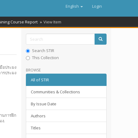
English
Login
aining Course Report
View Item
Search STIR
This Collection
งมือประมง
BROWSE
าการประมง
All of STIR
Communities & Collections
By Issue Date
งานการฝึก
Authors
มง.
Titles