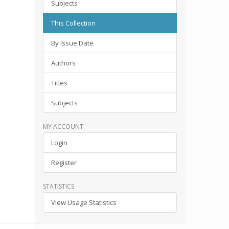
Subjects
This Collection
By Issue Date
Authors
Titles
Subjects
MY ACCOUNT
Login
Register
STATISTICS
View Usage Statistics